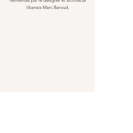
réinventés par le designer et architecte
libanais Marc Baroud.
ADRESSES
A PARIS
27 rue Saint Antoine
75004
54 rue Tiquetonne 75002