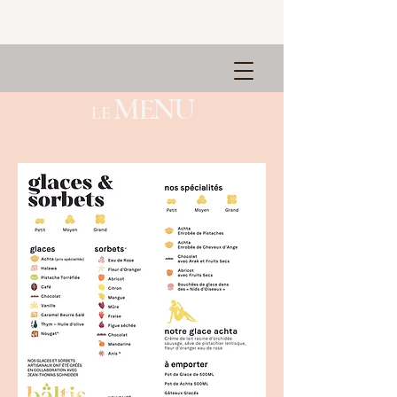
MENU
L E